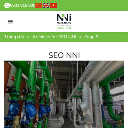
0902 818 085
Trang chủ
>
Archives for SEO NNi
>
Page 9
SEO NNI