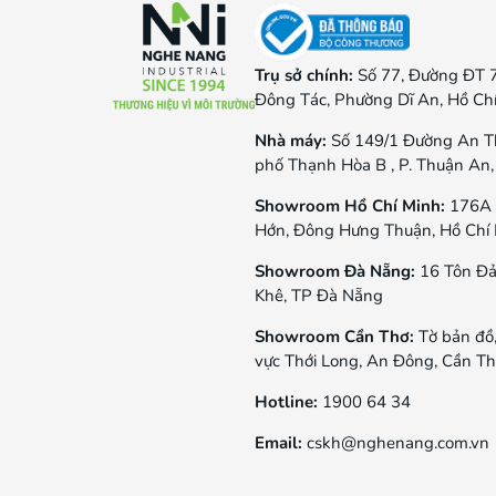
Trụ sở chính:
Số 77, Đường ĐT 
Đông Tác, Phường Dĩ An, Hồ Ch
Nhà máy:
Số 149/1 Đường An T
phố Thạnh Hòa B , P. Thuận An,
Showroom Hồ Chí Minh:
176A 
Hớn, Đông Hưng Thuận, Hồ Chí
Showroom Đà Nẵng:
16 Tôn Đả
Khê, TP Đà Nẵng
Showroom Cần Thơ:
Tờ bản đồ
vực Thới Long, An Đông, Cần T
Hotline:
1900 64 34
Email:
cskh@nghenang.com.vn