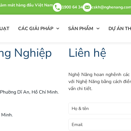
& làm mát hàng đầu Việt Nam
1900 64 34
cskh@nghenang.com
QUẠT
CÁC GIẢI PHÁP
SẢN PHẨM
DỰ ÁN TH
ng Nghiệp
Liên hệ
Nghệ Năng hoan nghênh các câ
với Nghệ Năng bằng cách điền
vấn chi tiết.
Phường Dĩ An, Hồ Chí Minh.
 Minh.