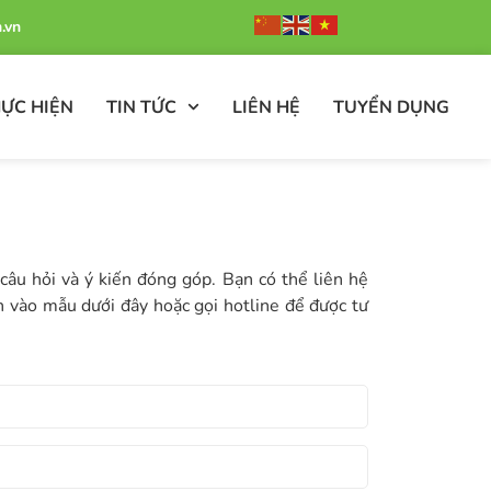
.vn
ỰC HIỆN
TIN TỨC
LIÊN HỆ
TUYỂN DỤNG
u hỏi và ý kiến đóng góp. Bạn có thể liên hệ
 vào mẫu dưới đây hoặc gọi hotline để được tư