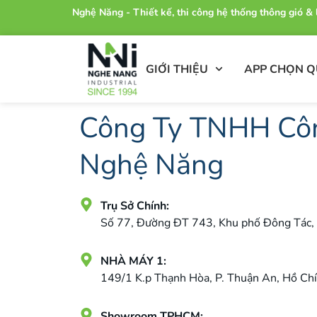
Nghệ Năng - Thiết kế, thi công hệ thống thông gió 
GIỚI THIỆU
APP CHỌN 
Công Ty TNHH Cô
Nghệ Năng
Trụ Sở Chính:
Số 77, Đường ĐT 743, Khu phố Đông Tác, 
NHÀ MÁY 1:
149/1 K.p Thạnh Hòa, P. Thuận An, Hồ Chí
Showroom TPHCM: