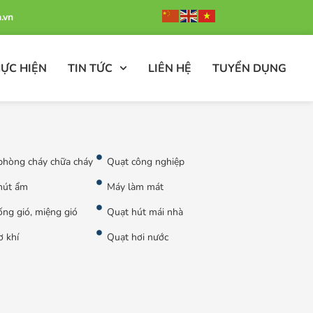
.vn
ỰC HIỆN
TIN TỨC
LIÊN HỆ
TUYỂN DỤNG
phòng cháy chữa cháy
Quạt công nghiệp
hút ẩm
Máy làm mát
ng gió, miệng gió
Quạt hút mái nhà
ơ khí
Quạt hơi nước