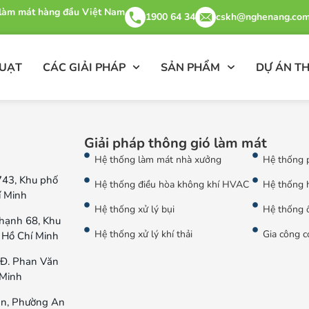
& làm mát hàng đầu Việt Nam
1900 64 34
cskh@nghenang.com
QUẠT
CÁC GIẢI PHÁP
SẢN PHẨM
DỰ ÁN TH
Giải pháp thông gió làm mát
Hệ thống làm mát nhà xưởng
Hệ thống 
743, Khu phố
Hệ thống điều hòa không khí HVAC
Hệ thống 
í Minh
Hệ thống xử lý bụi
Hệ thống ố
hạnh 68, Khu
Hệ thống xử lý khí thải
Gia công c
 Hồ Chí Minh
Đ. Phan Văn
 Minh
n, Phường An