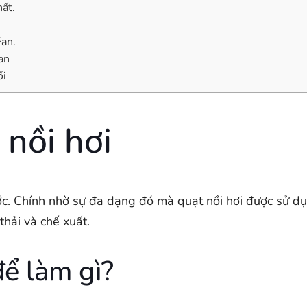
ất.
Fan.
an
ối
 nồi hơi
ước. Chính nhờ sự đa dạng đó mà quạt nồi hơi được sử d
thải và chế xuất.
để làm gì?