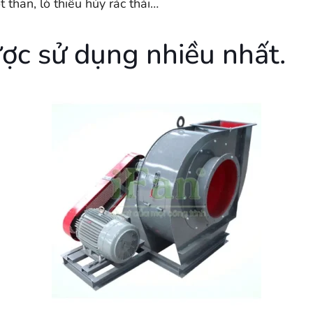
 than, lò thiêu hủy rác thải…
ược sử dụng nhiều nhất.