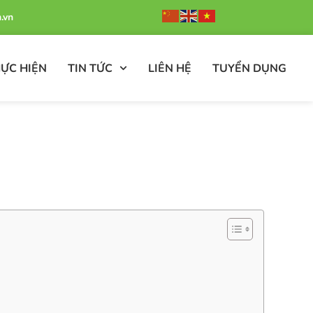
.vn
ỰC HIỆN
TIN TỨC
LIÊN HỆ
TUYỂN DỤNG