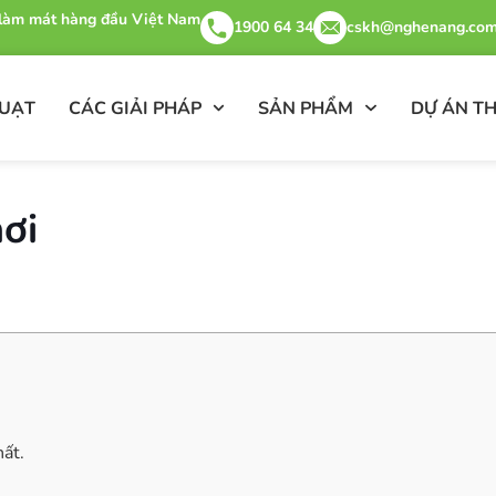
& làm mát hàng đầu Việt Nam
1900 64 34
cskh@nghenang.com
QUẠT
CÁC GIẢI PHÁP
SẢN PHẨM
DỰ ÁN TH
hơi
ất.