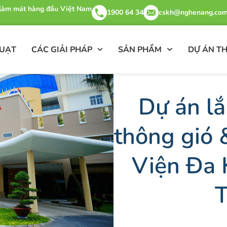
& làm mát hàng đầu Việt Nam
1900 64 34
cskh@nghenang.com
QUẠT
CÁC GIẢI PHÁP
SẢN PHẨM
DỰ ÁN TH
Dự án lắ
thông gió 
Viện Đa 