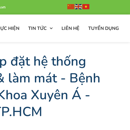
.vn
ỰC HIỆN
TIN TỨC
LIÊN HỆ
TUYỂN DỤNG
p đặt hệ thống
& làm mát - Bệnh
Khoa Xuyên Á -
TP.HCM