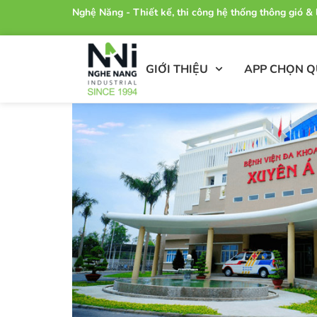
Nghệ Năng - Thiết kế, thi công hệ thống thông gió 
GIỚI THIỆU
APP CHỌN 