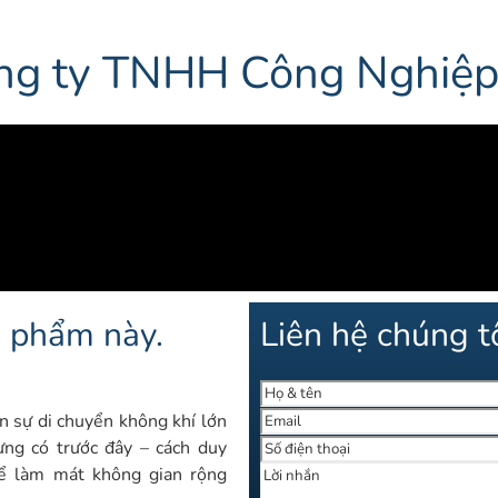
công ty TNHH Công Nghiệ
n phẩm này.
Liên hệ chúng tô
n sự di chuyển không khí lớn
ừng có trước đây – cách duy
ể làm mát không gian rộng