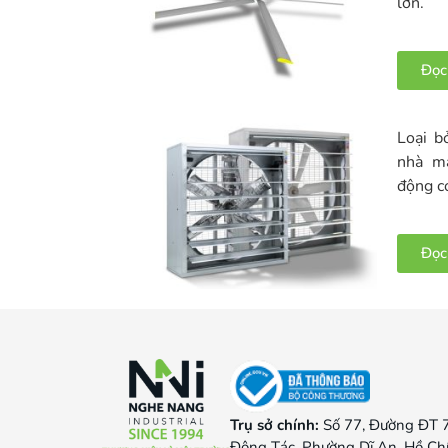
lớn.
Đọc
Loại b
nhà má
động c
Đọc
Trụ sở chính:
Số 77, Đường ĐT 
Đông Tác, Phường Dĩ An, Hồ Ch