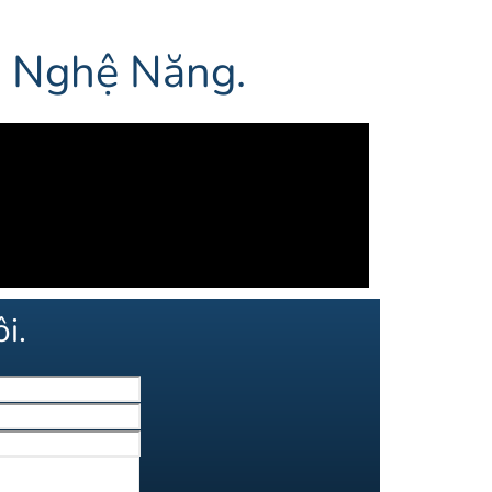
p Nghệ Năng.
i.