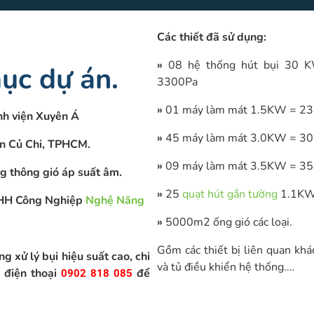
Các thiết đã sử dụng:
»
08 hệ thống hút bụi 30 K
ục dự án.
3300Pa
»
01 máy làm mát 1.5KW = 23
nh viện Xuyên Á
»
45 máy làm mát 3.0KW = 30
ện Củ Chi, TPHCM.
»
09 máy làm mát 3.5KW = 35
g thông gió áp suất âm.
»
25
quạt hút gắn tường
1.1KW
 TNHH Công Nghiệp
Nghệ Năng
»
5000m2 ống gió các loại.
Gồm các thiết bị liên quan khá
ng xử lý bụi hiệu suất cao, chi
và tủ điều khiển hệ thống.…
ố điện thoại
để
0902 818 085