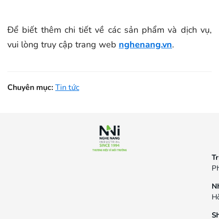
Để biết thêm chi tiết về các sản phẩm và dịch vụ,
vui lòng truy cập trang web
nghenang.vn
.
Chuyên mục:
Tin tức
Tr
Ph
N
Hò
S