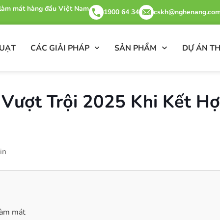
& làm mát hàng đầu Việt Nam
1900 64 34
cskh@nghenang.com
QUẠT
CÁC GIẢI PHÁP
SẢN PHẨM
DỰ ÁN TH
Vượt Trội 2025 Khi Kết H
in
 làm mát