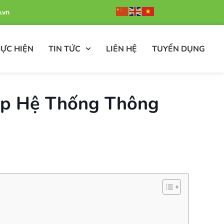
.vn
ỰC HIỆN
TIN TỨC
LIÊN HỆ
TUYỂN DỤNG
ợp Hệ Thống Thông