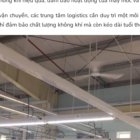
không khí hiệu quả, đảm bảo hoạt động của máy móc và
vận chuyển, các trung tâm logistics cần duy trì một mô
hỉ đảm bảo chất lượng không khí mà còn kéo dài tuổi th