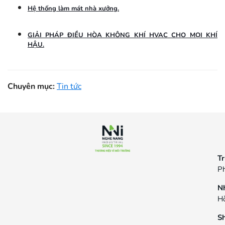
Hệ thống làm mát nhà xưởng.
GIẢI PHÁP ĐIỀU HÒA KHÔNG KHÍ HVAC CHO MỌI KHÍ
HẬU.
Chuyên mục:
Tin tức
Tr
Ph
N
Hò
S