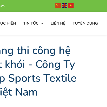
.vn
ỰC HIỆN
TIN TỨC
LIÊN HỆ
TUYỂN DỤNG
ng thi công hệ
 khói - Công Ty
 Sports Textile
iệt Nam