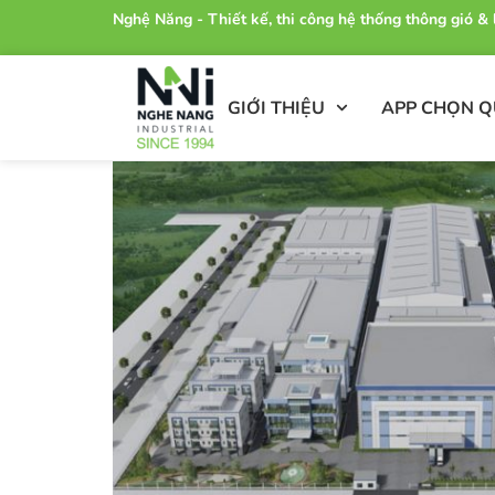
Nghệ Năng - Thiết kế, thi công hệ thống thông gió 
GIỚI THIỆU
APP CHỌN 