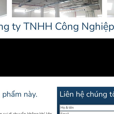
công ty TNHH Công Nghiệ
n phẩm này.
Liên hệ chúng tô
n sự di chuyển không khí lớn