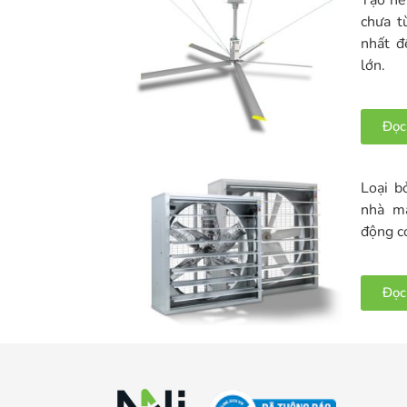
chưa t
nhất đ
lớn.
Đọc
Loại b
nhà má
động c
Đọc