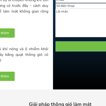
ừng có trước đây – cách duy
ể làm mát không gian rộng
 thêm
ỏ khí nóng và ô nhiễm khỏi
y bằng quạt thông gió có
ơ
 thêm
Giải pháp thông gió làm mát