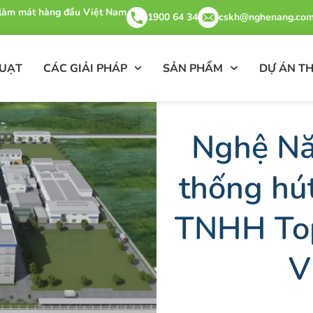
& làm mát hàng đầu Việt Nam
1900 64 34
cskh@nghenang.com
QUẠT
CÁC GIẢI PHÁP
SẢN PHẨM
DỰ ÁN TH
Nghệ Nă
thống hút
TNHH Top
V