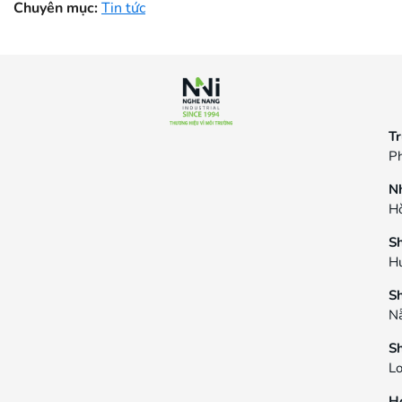
Chuyên mục:
Tin tức
Tr
Ph
N
Hò
S
H
S
N
S
L
Ho