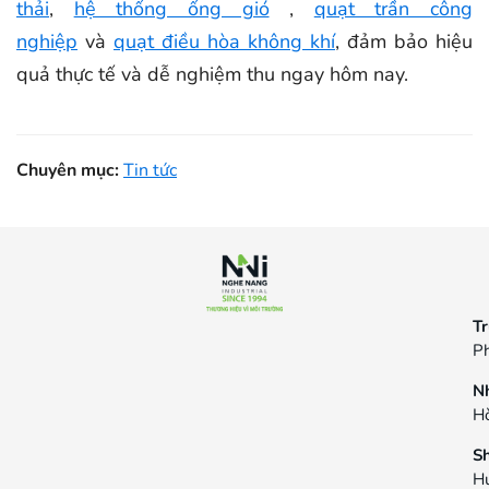
thải
,
hệ thống ống gió
,
quạt trần công
nghiệp
và
quạt điều hòa không khí
, đảm bảo hiệu
quả thực tế và dễ nghiệm thu ngay hôm nay.
Chuyên mục:
Tin tức
Tr
Ph
N
Hò
S
H