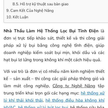
Hỗ trợ kỹ thuật sau bàn giao
Cam Kết Của Nghệ Năng
Kết Luận
Nhà Thầu Làm Hệ Thống Lọc Bụi Tĩnh Điện
là
đơn vị trực tiếp khảo sát, thiết kế và thi công giải
pháp xử lý bụi bằng công nghệ tĩnh điện, giúp
doanh nghiệp kiểm soát bụi mịn, khói dầu và các
hạt bụi lơ lửng trong không khí một cách hiệu quả.
Với vai trò là đơn vị có nhiều năm kinh nghiệm thiết
kế – sản xuất – thi công các giải pháp thông gió và
làm mát công nghiệp,
Công ty Nghệ Năng
tập
trung triển khai trọn gói các hạng mục:
hệ thống xử
lý khí thải khói thải
,
hệ thống điều hòa không khí
HVAC
,
hệ thống xử lý hút lọc bụi
, hệ thống cứu hỏa