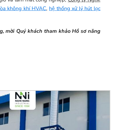
hòa không khí HVAC
,
hệ thống xử lý hút lọc
ăng, mời Quý khách tham khảo Hồ sơ năng