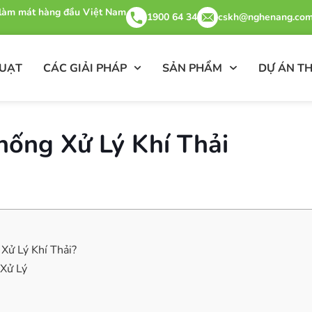
& làm mát hàng đầu Việt Nam
1900 64 34
cskh@nghenang.com
QUẠT
CÁC GIẢI PHÁP
SẢN PHẨM
DỰ ÁN TH
ống Xử Lý Khí Thải
Xử Lý Khí Thải?
 Xử Lý