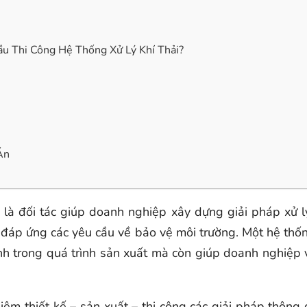
u Thi Công Hệ Thống Xử Lý Khí Thải?
Án
i
là đối tác giúp doanh nghiệp xây dựng giải pháp xử lý
à đáp ứng các yêu cầu về bảo vệ môi trường. Một hệ thố
sinh trong quá trình sản xuất mà còn giúp doanh nghiệp 
hiệm thiết kế – sản xuất – thi công các giải pháp thôn