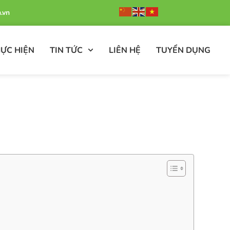
.vn
ỰC HIỆN
TIN TỨC
LIÊN HỆ
TUYỂN DỤNG