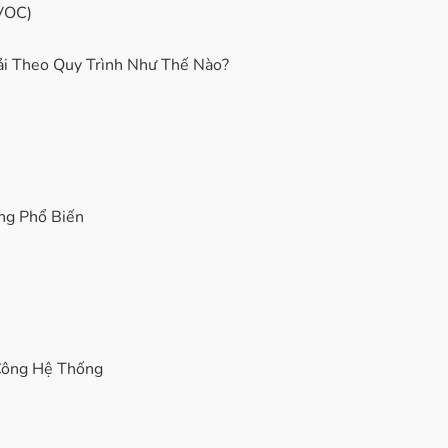
(VOC)
ải Theo Quy Trình Như Thế Nào?
ng Phổ Biến
Công Hệ Thống