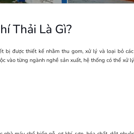
í Thải Là Gì?
iết bị được thiết kế nhằm thu gom, xử lý và loại bỏ cá
huộc vào từng ngành nghề sản xuất, hệ thống có thể xử lý
c nhà máy chế biến gỗ, cơ khí, sơn, hóa chất, dệt nhuộ