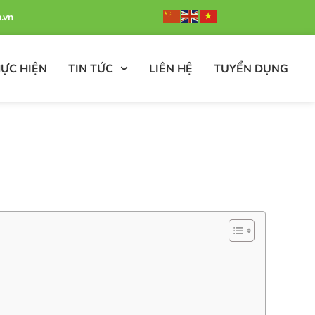
.vn
ỰC HIỆN
TIN TỨC
LIÊN HỆ
TUYỂN DỤNG