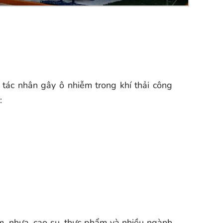
c tác nhân gây ô nhiễm trong khí thải công
:
m, nhựa, cao su, thực phẩm và nhiều ngành