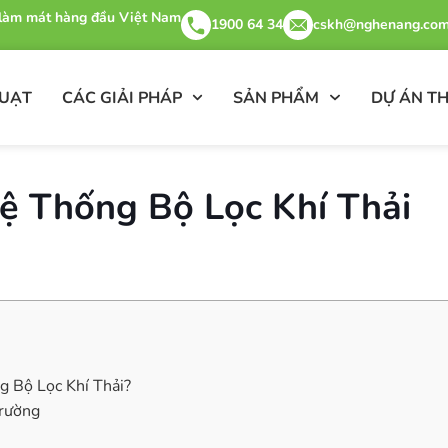
& làm mát hàng đầu Việt Nam
1900 64 34
cskh@nghenang.com
QUẠT
CÁC GIẢI PHÁP
SẢN PHẨM
DỰ ÁN TH
ệ Thống Bộ Lọc Khí Thải
 Bộ Lọc Khí Thải?
rường