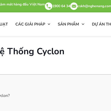
& làm mát hàng đầu Việt Nam
1900 64 34
cskh@nghenang.com
QUẠT
CÁC GIẢI PHÁP
SẢN PHẨM
DỰ ÁN TH
ệ Thống Cyclon
yclon?