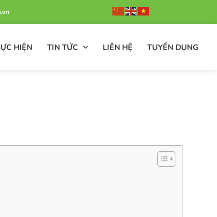
.vn
ỰC HIỆN
TIN TỨC
LIÊN HỆ
TUYỂN DỤNG