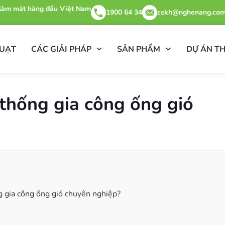
& làm mát hàng đầu Việt Nam
1900 64 34
cskh@nghenang.com
QUẠT
CÁC GIẢI PHÁP
SẢN PHẨM
DỰ ÁN TH
 thống gia công ống gió
ng gia công ống gió chuyên nghiệp?