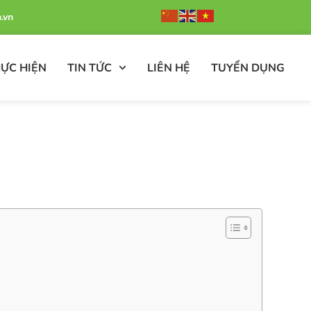
.vn
ỰC HIỆN
TIN TỨC
LIÊN HỆ
TUYỂN DỤNG