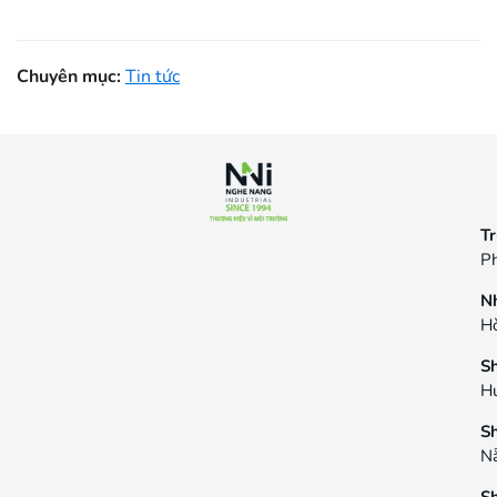
Chuyên mục:
Tin tức
Tr
Ph
N
Hò
S
H
S
N