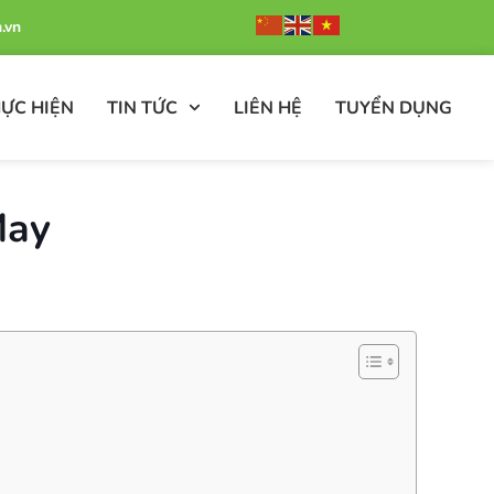
.vn
ỰC HIỆN
TIN TỨC
LIÊN HỆ
TUYỂN DỤNG
May