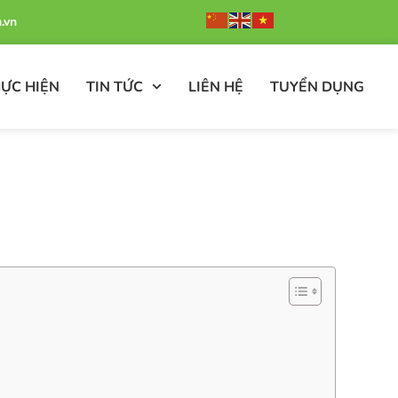
.vn
ỰC HIỆN
TIN TỨC
LIÊN HỆ
TUYỂN DỤNG