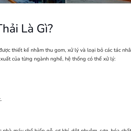
hải Là Gì?
ị được thiết kế nhằm thu gom, xử lý và loại bỏ các tác nh
xuất của từng ngành nghề, hệ thống có thể xử lý:
.
 nhà máy chế biến gỗ, cơ khí, dệt nhuộm, sơn, hóa chất,