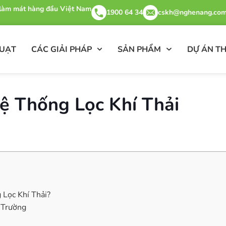
& làm mát hàng đầu Việt Nam
1900 64 34
cskh@nghenang.com
QUẠT
CÁC GIẢI PHÁP
SẢN PHẨM
DỰ ÁN TH
ệ Thống Lọc Khí Thải
Lọc Khí Thải?
 Trường