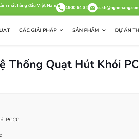
& làm mát hàng đầu Việt Nam
1900 64 34
cskh@nghenang.com
QUẠT
CÁC GIẢI PHÁP
SẢN PHẨM
DỰ ÁN TH
ệ Thống Quạt Hút Khói P
hói PCCC
c