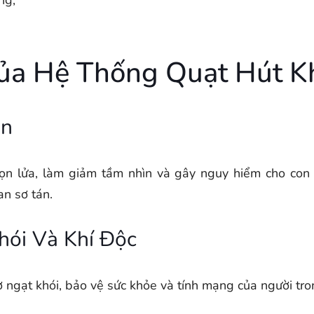
ng;
ủa Hệ Thống Quạt Hút K
àn
ọn lửa, làm giảm tầm nhìn và gây nguy hiểm cho con n
an sơ tán.
ói Và Khí Độc
ơ ngạt khói, bảo vệ sức khỏe và tính mạng của người tro