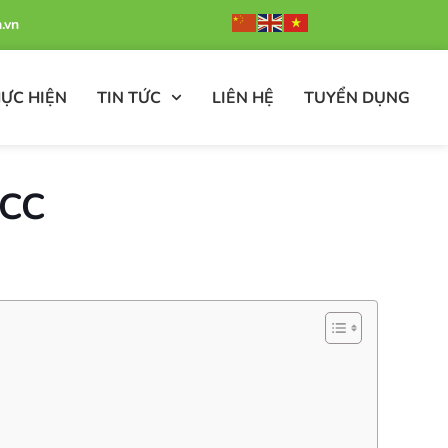
.vn
ỰC HIỆN
TIN TỨC
LIÊN HỆ
TUYỂN DỤNG
CCC