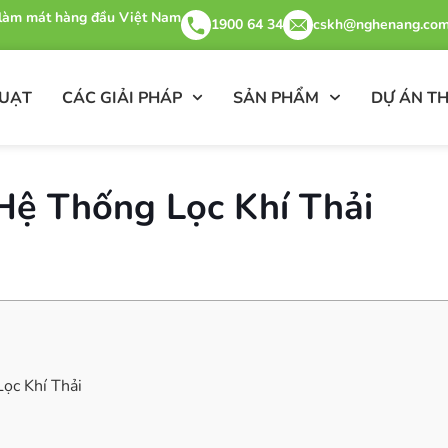
& làm mát hàng đầu Việt Nam
1900 64 34
cskh@nghenang.com
QUẠT
CÁC GIẢI PHÁP
SẢN PHẨM
DỰ ÁN TH
Hệ Thống Lọc Khí Thải
ọc Khí Thải