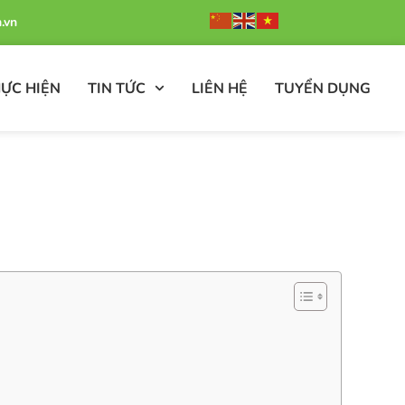
.vn
ỰC HIỆN
TIN TỨC
LIÊN HỆ
TUYỂN DỤNG