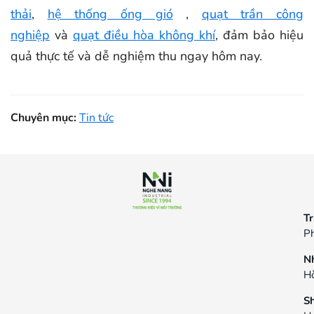
thải
,
hệ thống ống gió
,
quạt trần công
nghiệp
và
quạt điều hòa không khí
, đảm bảo hiệu
quả thực tế và dễ nghiệm thu ngay hôm nay.
Chuyên mục:
Tin tức
Tr
Ph
N
Hò
S