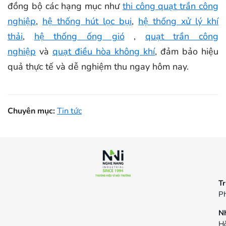
đồng bộ các hạng mục như
thi công quạt trần công
nghiệp
,
hệ thống hút lọc bụi
,
hệ thống xử lý khí
thải
,
hệ thống ống gió
,
quạt trần công
nghiệp
và
quạt điều hòa không khí
, đảm bảo hiệu
quả thực tế và dễ nghiệm thu ngay hôm nay.
Chuyên mục:
Tin tức
Tr
Ph
N
Hò