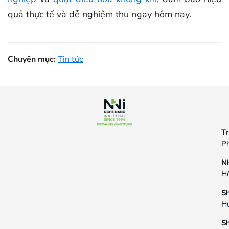
quả thực tế và dễ nghiệm thu ngay hôm nay.
Chuyên mục:
Tin tức
Tr
Ph
N
Hò
S
H
S