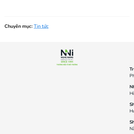
Chuyên mục:
Tin tức
Tr
Ph
N
Hò
S
H
S
N