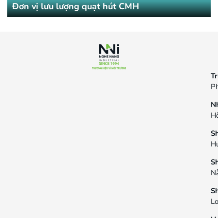
Đơn vị lưu lượng quạt hút CMH
Tr
Ph
N
Hò
S
H
S
N
S
L