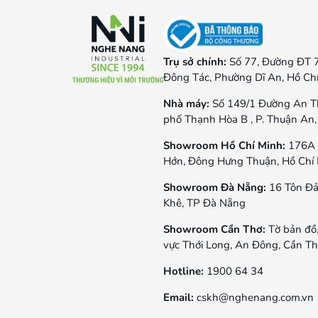
Trụ sở chính:
Số 77, Đường ĐT 
Đông Tác, Phường Dĩ An, Hồ Ch
Nhà máy:
Số 149/1 Đường An T
phố Thạnh Hòa B , P. Thuận An,
Showroom Hồ Chí Minh:
176A 
Hớn, Đông Hưng Thuận, Hồ Chí
Showroom Đà Nẵng:
16 Tôn Đả
Khê, TP Đà Nẵng
Showroom Cần Thơ:
Tờ bản đồ
vực Thới Long, An Đông, Cần T
Hotline:
1900 64 34
Email:
cskh@nghenang.com.vn