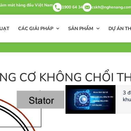
& làm mát hàng đầu Việt Nam
1900 64 34
cskh@nghenang.com
QUẠT
CÁC GIẢI PHÁP
SẢN PHẨM
DỰ ÁN TH
NG CƠ KHÔNG CHỔI T
3 đ
khu
thờ