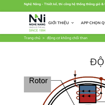
Nghệ Năng - Thiết kế, thi công hệ thống thông gió 
GIỚI THIỆU
APP CHỌN 
Trang chủ
>
động cơ không chổi than
ĐỘ