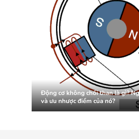
Động cơ không chổi than là gì? N
và ưu nhược điểm của nó?