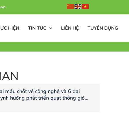
.vn
ỰC HIỆN
TIN TỨC
LIÊN HỆ
TUYỂN DỤNG
HAN
ại mấu chốt về công nghệ và 6 đại
ynh hướng phát triển quạt thông gió
i kỳ 4.0