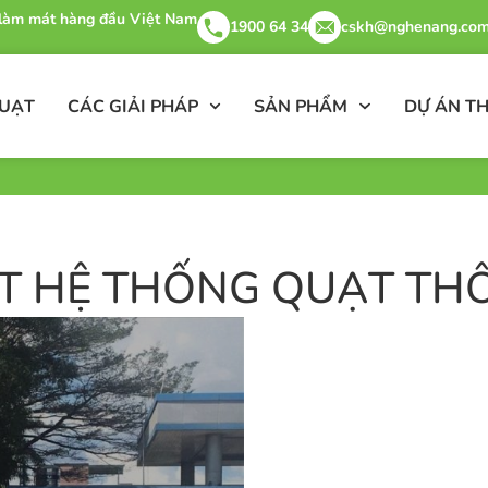
& làm mát hàng đầu Việt Nam
1900 64 34
cskh@nghenang.com
QUẠT
CÁC GIẢI PHÁP
SẢN PHẨM
DỰ ÁN TH
T HỆ THỐNG QUẠT TH