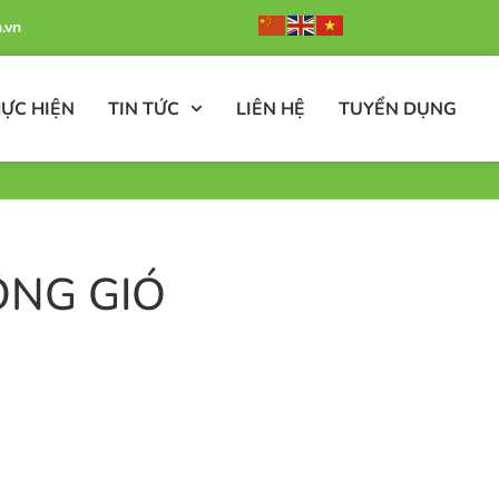
.vn
ỰC HIỆN
TIN TỨC
LIÊN HỆ
TUYỂN DỤNG
ÔNG GIÓ