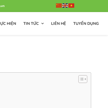
.vn
ỰC HIỆN
TIN TỨC
LIÊN HỆ
TUYỂN DỤNG