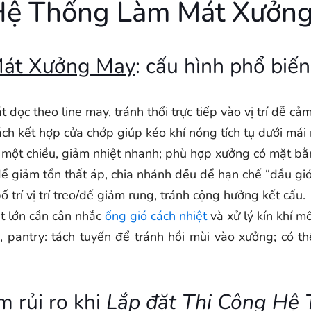
 Hệ Thống Làm Mát Xưởn
Mát Xưởng May
: cấu hình phổ biến
t dọc theo line may, tránh thổi trực tiếp vào vị trí dễ cảm
ách kết hợp cửa chớp giúp kéo khí nóng tích tụ dưới mái 
í một chiều, giảm nhiệt nhanh; phù hợp xưởng có mặt bằ
 để giảm tổn thất áp, chia nhánh đều để hạn chế “đầu gió
bố trí vị trí treo/đế giảm rung, tránh cộng hưởng kết cấu.
ệt lớn cần cân nhắc
ống gió cách nhiệt
và xử lý kín khí mố
, pantry: tách tuyến để tránh hồi mùi vào xưởng; có 
m rủi ro khi
Lắp đặt Thi Công Hệ