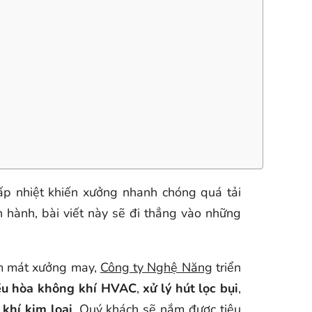
ấp nhiệt khiến xưởng nhanh chóng quá tải
n hành, bài viết này sẽ đi thẳng vào những
m mát xưởng may,
Công ty Nghệ Năng
triển
ều hòa không khí HVAC
,
xử lý hút lọc bụi
,
 khí kim loại
. Quý khách sẽ nắm được tiêu