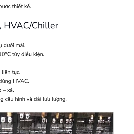
bước thiết kế.
, HVAC/Chiller
ụ dưới mái.
10°C tùy điều kiện.
liên tục.
ù dùng HVAC.
 – xả.
 cấu hình và dải lưu lượng.