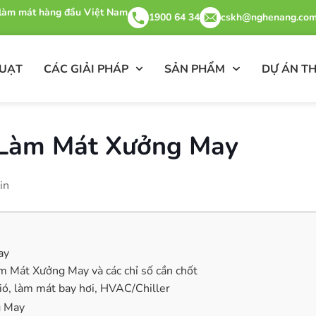
& làm mát hàng đầu Việt Nam
1900 64 34
cskh@nghenang.com
QUẠT
CÁC GIẢI PHÁP
SẢN PHẨM
DỰ ÁN TH
 Làm Mát Xưởng May
in
ay
 Mát Xưởng May và các chỉ số cần chốt
ió, làm mát bay hơi, HVAC/Chiller
g May