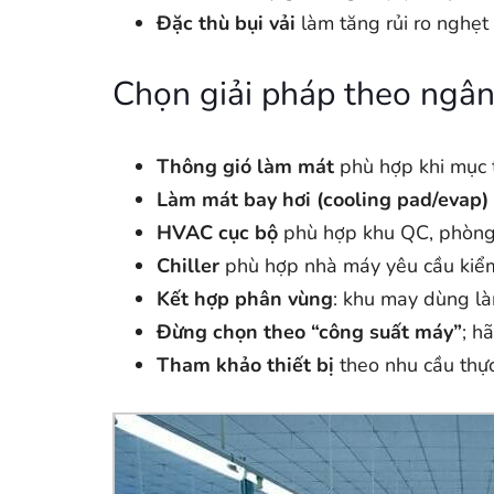
Đặc thù bụi vải
làm tăng rủi ro nghẹt 
Chọn giải pháp theo ngân
Thông gió làm mát
phù hợp khi mục t
Làm mát bay hơi (cooling pad/evap)
HVAC cục bộ
phù hợp khu QC, phòng 
Chiller
phù hợp nhà máy yêu cầu kiểm 
Kết hợp phân vùng
: khu may dùng l
Đừng chọn theo “công suất máy”
; h
Tham khảo thiết bị
theo nhu cầu thự