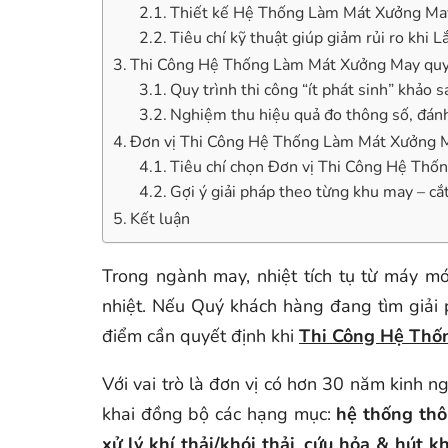
Thiết kế Hệ Thống Làm Mát Xưởng May 
Tiêu chí kỹ thuật giúp giảm rủi ro kh
Thi Công Hệ Thống Làm Mát Xưởng May quy tr
Quy trình thi công “ít phát sinh” khảo 
Nghiệm thu hiệu quả đo thông số, đánh
Đơn vị Thi Công Hệ Thống Làm Mát Xưởng 
Tiêu chí chọn Đơn vị Thi Công Hệ Thố
Gợi ý giải pháp theo từng khu may – cắ
Kết luận
Trong ngành may, nhiệt tích tụ từ máy m
nhiệt. Nếu Quý khách hàng đang tìm giải
điểm cần quyết định khi
Thi Công Hệ Thố
Với vai trò là đơn vị có hơn 30 năm kinh 
khai đồng bộ các hạng mục:
hệ thống thô
xử lý khí thải/khói thải
,
cứu hỏa & hút k