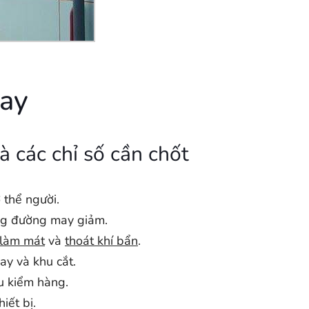
May
à các chỉ số cần chốt
 thể người.
ợng đường may giảm.
làm mát
và
thoát khí bẩn
.
ay và khu cắt.
u kiểm hàng.
iết bị.