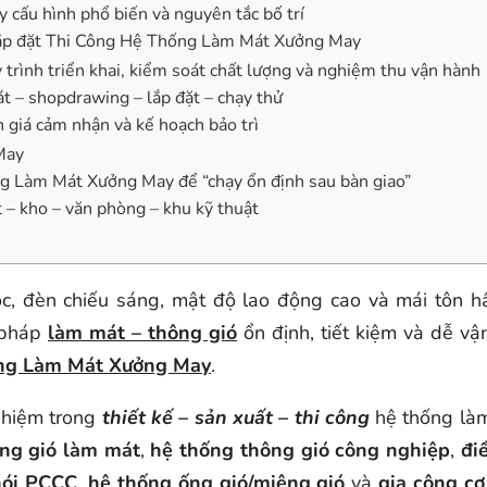
cấu hình phổ biến và nguyên tắc bố trí
i Lắp đặt Thi Công Hệ Thống Làm Mát Xưởng May
ình triển khai, kiểm soát chất lượng và nghiệm thu vận hành
sát – shopdrawing – lắp đặt – chạy thử
 giá cảm nhận và kế hoạch bảo trì
May
ng Làm Mát Xưởng May để “chạy ổn định sau bàn giao”
t – kho – văn phòng – khu kỹ thuật
óc, đèn chiếu sáng, mật độ lao động cao và mái tôn h
 pháp
làm mát – thông gió
ổn định, tiết kiệm và dễ vậ
ng Làm Mát Xưởng May
.
nghiệm trong
thiết kế – sản xuất – thi công
hệ thống là
ng gió làm mát
,
hệ thống thông gió công nghiệp
,
đi
hói PCCC
,
hệ thống ống gió/miệng gió
và
gia công cơ