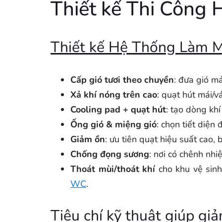
Thiết kế Thi Công
Thiết kế Hệ Thống Làm 
Cấp gió tươi theo chuyền
: đưa gió má
Xả khí nóng trên cao
: quạt hút mái/v
Cooling pad + quạt hút
: tạo dòng kh
Ống gió & miệng gió
: chọn tiết diện
Giảm ồn
: ưu tiên quạt hiệu suất cao, 
Chống đọng sương
: nơi có chênh nhi
Thoát mùi/thoát khí
cho khu vệ sinh
WC
.
Tiêu chí kỹ thuật giúp giả