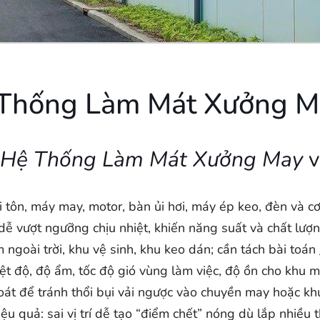
ệ Thống Làm Mát Xưởng 
Hệ Thống Làm Mát Xưởng May
v
tôn, máy may, motor, bàn ủi hơi, máy ép keo, đèn và cơ
 dễ vượt ngưỡng chịu nhiệt, khiến năng suất và chất lư
 ngoài trời, khu vệ sinh, khu keo dán; cần tách bài toán
ệt độ, độ ẩm, tốc độ gió vùng làm việc, độ ồn cho khu m
át để tránh thổi bụi vải ngược vào chuyền may hoặc kh
ệu quả: sai vị trí dễ tạo “điểm chết” nóng dù lắp nhiều th