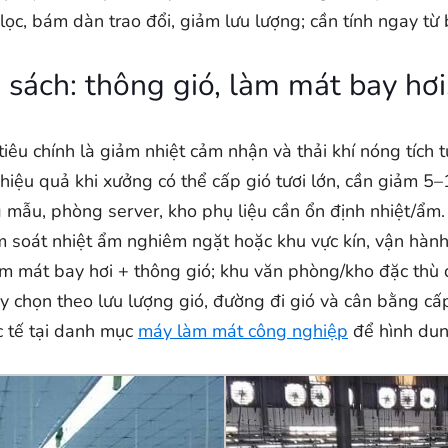
lọc, bám dàn trao đổi, giảm lưu lượng; cần tính ngay từ 
 sách: thông gió, làm mát bay hơi
iêu chính là giảm nhiệt cảm nhận và thải khí nóng tích t
hiệu quả khi xưởng có thể cấp gió tươi lớn, cần giảm 5–
mẫu, phòng server, kho phụ liệu cần ổn định nhiệt/ẩm.
soát nhiệt ẩm nghiêm ngặt hoặc khu vực kín, vận hành 
àm mát bay hơi + thông gió; khu văn phòng/kho đặc th
ãy chọn theo lưu lượng gió, đường đi gió và cân bằng cấp
c tế tại danh mục
máy làm mát công nghiệp
để hình dung