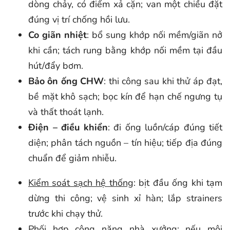
dòng chảy, có điểm xả cặn; van một chiều đặt
đúng vị trí chống hồi lưu.
Co giãn nhiệt
: bổ sung khớp nối mềm/giãn nở
khi cần; tách rung bằng khớp nối mềm tại đầu
hút/đẩy bơm.
Bảo ôn ống CHW
: thi công sau khi thử áp đạt,
bề mặt khô sạch; bọc kín để hạn chế ngưng tụ
và thất thoát lạnh.
Điện – điều khiển
: đi ống luồn/cáp đúng tiết
diện; phân tách nguồn – tín hiệu; tiếp địa đúng
chuẩn để giảm nhiễu.
Kiểm soát sạch hệ thống
: bịt đầu ống khi tạm
dừng thi công; vệ sinh xỉ hàn; lắp strainers
trước khi chạy thử.
Phối hợp công năng nhà xưởng
: nếu môi