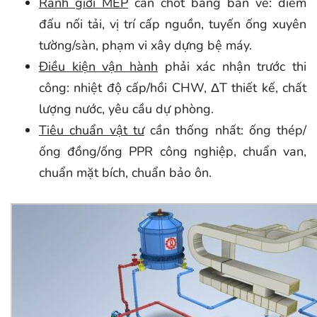
Ranh giới MEP
cần chốt bằng bản vẽ: điểm
đấu nối tải, vị trí cấp nguồn, tuyến ống xuyên
tường/sàn, phạm vi xây dựng bệ máy.
Điều kiện vận hành
phải xác nhận trước thi
công: nhiệt độ cấp/hồi CHW, ΔT thiết kế, chất
lượng nước, yêu cầu dự phòng.
Tiêu chuẩn vật tư
cần thống nhất: ống thép/
ống đồng/ống PPR công nghiệp, chuẩn van,
chuẩn mặt bích, chuẩn bảo ôn.