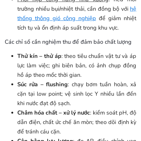
trường nhiều bụi/nhiệt thải, cần đồng bộ với
hệ
thống thông gió công nghiệp
để giảm nhiệt
tích tụ và ổn định áp suất trong khu vực.
Các chỉ số cần nghiệm thu để đảm bảo chất lượng
Thử kín – thử áp
: theo tiêu chuẩn vật tư và áp
lực làm việc; ghi biên bản, có ảnh chụp đồng
hồ áp theo mốc thời gian.
Súc rửa – flushing
: chạy bơm tuần hoàn, xả
cặn tại low point; vệ sinh lọc Y nhiều lần đến
khi nước đạt độ sạch.
Châm hóa chất – xử lý nước
: kiểm soát pH, độ
dẫn điện, chất ức chế ăn mòn; theo dõi định kỳ
để tránh cáu cặn.