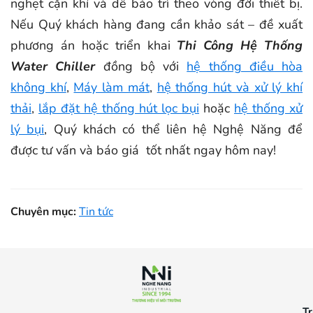
nghẹt cặn khí và dễ bảo trì theo vòng đời thiết bị.
Nếu Quý khách hàng đang cần khảo sát – đề xuất
phương án hoặc triển khai
Thi Công Hệ Thống
Water Chiller
đồng bộ với
hệ thống điều hòa
không khí
,
Máy làm mát
,
hệ thống hút và xử lý khí
thải
,
lắp đặt hệ thống hút lọc bụi
hoặc
hệ thống xử
lý bụi
, Quý khách có thể liên hệ Nghệ Năng để
được tư vấn và báo giá tốt nhất ngay hôm nay!
Chuyên mục:
Tin tức
Tr