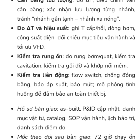
Cân bằng lưu lượng
: đo ΔP, điều chỉnh van
cân bằng; xác nhận lưu lượng từng nhánh,
tránh “nhánh gần lạnh – nhánh xa nóng”.
Đo ΔT và hiệu suất
: ghi T cấp/hồi, dòng bơm,
công suất điện; đối chiếu mục tiêu vận hành và
tối ưu VFD.
Kiểm tra rung ồn
: đo rung bơm/quạt, kiểm tra
cavitation, kiểm tra gối đỡ và khớp nối mềm.
Kiểm tra liên động
: flow switch, chống đóng
băng, báo áp suất, báo mức; mô phỏng tình
huống để đảm bảo an toàn thiết bị.
Hồ sơ bàn giao
: as-built, P&ID cập nhật, danh
mục vật tư, catalog, SOP vận hành, lịch bảo trì,
danh sách điểm đo.
Mốc theo dõi sau bàn giao
: 72 giờ chạy ổn