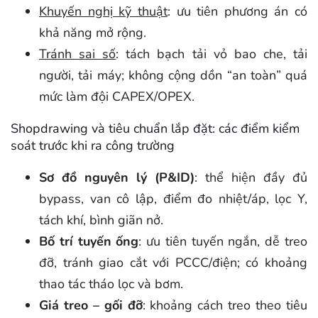
Khuyến nghị kỹ thuật
: ưu tiên phương án có
khả năng mở rộng.
Tránh sai số
: tách bạch tải vỏ bao che, tải
người, tải máy; không cộng dồn “an toàn” quá
mức làm đội CAPEX/OPEX.
Shopdrawing và tiêu chuẩn lắp đặt: các điểm kiểm
soát trước khi ra công trường
Sơ đồ nguyên lý (P&ID)
: thể hiện đầy đủ
bypass, van cô lập, điểm đo nhiệt/áp, lọc Y,
tách khí, bình giãn nở.
Bố trí tuyến ống
: ưu tiên tuyến ngắn, dễ treo
đỡ, tránh giao cắt với PCCC/điện; có khoảng
thao tác tháo lọc và bơm.
Giá treo – gối đỡ
: khoảng cách treo theo tiêu