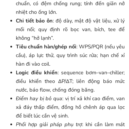
chuẩn, có đệm chống rung; tính đến giãn nở
nhiệt cho ống lớn.
Chi tiết bảo ôn
: độ dày, mật độ vật liệu, xử lý
mối nối; quy định rõ bọc van, bích, tee để
không “hở lạnh”.
Tiêu chuẩn hàn/ghép nối
: WPS/PQR (nếu yêu
cầu), áp lực thử, quy trình súc rửa; hạn chế xỉ
hàn đi vào coil.
Logic điều khiển
: sequence bơm–van–chiller;
điều khiển theo ΔP/ΔT; liên động báo mức
nước, báo flow, chống đóng băng.
Điểm hay bị bỏ qua
: vị trí xả khí cao điểm, van
xả đáy thấp điểm, đồng hồ chênh áp qua lọc
để biết lúc cần vệ sinh.
Phối hợp giải pháp phụ trợ
: khi cần làm mát