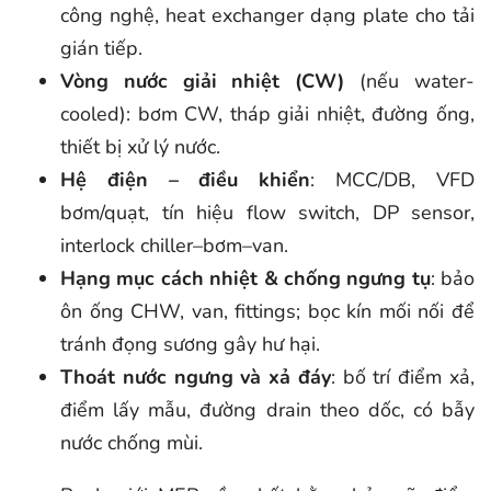
công nghệ, heat exchanger dạng plate cho tải
gián tiếp.
Vòng nước giải nhiệt (CW)
(nếu water-
cooled): bơm CW, tháp giải nhiệt, đường ống,
thiết bị xử lý nước.
Hệ điện – điều khiển
: MCC/DB, VFD
bơm/quạt, tín hiệu flow switch, DP sensor,
interlock chiller–bơm–van.
Hạng mục cách nhiệt & chống ngưng tụ
: bảo
ôn ống CHW, van, fittings; bọc kín mối nối để
tránh đọng sương gây hư hại.
Thoát nước ngưng và xả đáy
: bố trí điểm xả,
điểm lấy mẫu, đường drain theo dốc, có bẫy
nước chống mùi.