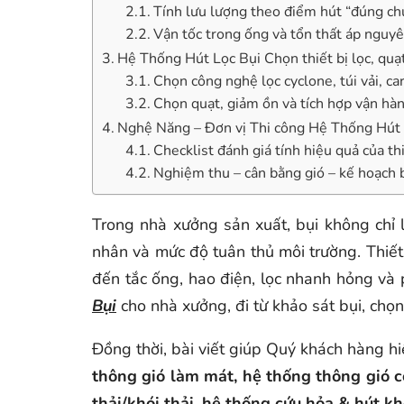
Tính lưu lượng theo điểm hút “đúng chụ
Vận tốc trong ống và tổn thất áp nguyê
Hệ Thống Hút Lọc Bụi Chọn thiết bị lọc, quạt
Chọn công nghệ lọc cyclone, túi vải, ca
Chọn quạt, giảm ồn và tích hợp vận hà
Nghệ Năng – Đơn vị Thi công Hệ Thống Hút L
Checklist đánh giá tính hiệu quả của th
Nghiệm thu – cân bằng gió – kế hoạch b
Trong nhà xưởng sản xuất, bụi không chỉ
nhân và mức độ tuân thủ môi trường. Thiết
đến tắc ống, hao điện, lọc nhanh hỏng và p
Bụi
cho nhà xưởng, đi từ khảo sát bụi, chọn 
Đồng thời, bài viết giúp Quý khách hàng h
thông gió làm mát, hệ thống thông gió c
thải/khói thải, hệ thống cứu hỏa & hút k