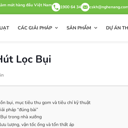
& làm mát hàng đầu Việt Nam
1900 64 34
cskh@nghenang.com
QUẠT
CÁC GIẢI PHÁP
SẢN PHẨM
DỰ ÁN TH
út Lọc Bụi
in
n bụi, mục tiêu thu gom và tiêu chí kỹ thuật
iải pháp “đúng bài”
 Bụi trong nhà xưởng
ưu lượng, vận tốc ống và tổn thất áp