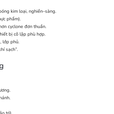
bóng kim loại, nghiền–sàng.
thực phẩm).
 hơn cyclone đơn thuần.
hiết bị cô lập phù hợp.
, lớp phủ.
hí sạch”.
ng
hương.
nhánh.
o trì).