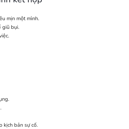
iêu mịn một mình.
 giũ bụi.
việc.
ụng.
.
 kịch bản sự cố.