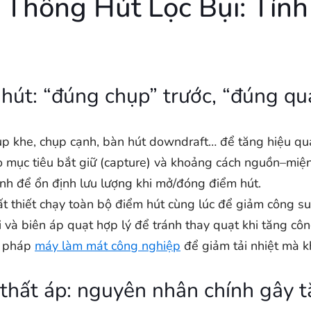
 Thống Hút Lọc Bụi: Tính
hút: “đúng chụp” trước, “đúng qu
ụp khe, chụp cạnh, bàn hút downdraft… để tăng hiệu qu
o mục tiêu bắt giữ (capture) và khoảng cách nguồn–miệ
nh để ổn định lưu lượng khi mở/đóng điểm hút.
t thiết chạy toàn bộ điểm hút cùng lúc để giảm công su
và biên áp quạt hợp lý để tránh thay quạt khi tăng côn
i pháp
máy làm mát công nghiệp
để giảm tải nhiệt mà k
thất áp: nguyên nhân chính gây t