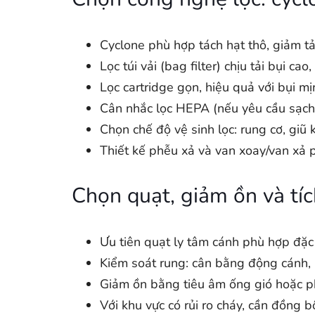
Cyclone phù hợp tách hạt thô, giảm tải
Lọc túi vải (bag filter) chịu tải bụi c
Lọc cartridge gọn, hiệu quả với bụi mị
Cân nhắc lọc HEPA (nếu yêu cầu sạch c
Chọn chế độ vệ sinh lọc: rung cơ, giũ k
Thiết kế phễu xả và van xoay/van xả p
Chọn quạt, giảm ồn và tí
Ưu tiên quạt ly tâm cánh phù hợp đặc
Kiểm soát rung: cân bằng động cánh, 
Giảm ồn bằng tiêu âm ống gió hoặc ph
Với khu vực có rủi ro cháy, cần đồng b