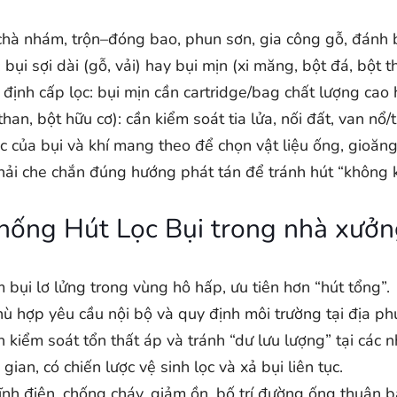
/chà nhám, trộn–đóng bao, phun sơn, gia công gỗ, đánh 
bụi sợi dài (gỗ, vải) hay bụi mịn (xi măng, bột đá, bột 
 định cấp lọc: bụi mịn cần cartridge/bag chất lượng cao
an, bột hữu cơ): cần kiểm soát tia lửa, nối đất, van nổ/t
c của bụi và khí mang theo để chọn vật liệu ống, gioăng
 phải che chắn đúng hướng phát tán để tránh hút “không k
Thống Hút Lọc Bụi trong nhà xưở
 bụi lơ lửng trong vùng hô hấp, ưu tiên hơn “hút tổng”.
hù hợp yêu cầu nội bộ và quy định môi trường tại địa p
 kiểm soát tổn thất áp và tránh “dư lưu lượng” tại các 
gian, có chiến lược vệ sinh lọc và xả bụi liên tục.
nh điện, chống cháy, giảm ồn, bố trí đường ống thuận bả