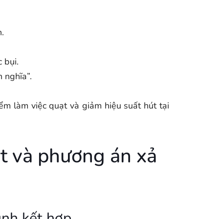
.
 bụi.
h nghĩa”.
iểm làm việc quạt và giảm hiệu suất hút tại
ạt và phương án xả
hình kết hợp