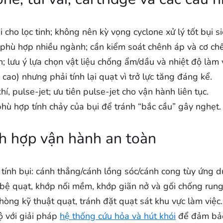
 cho lọc tinh; không nên kỳ vọng cyclone xử lý tốt bụi s
ao, phù hợp nhiều ngành; cần kiểm soát chênh áp và cơ chế
n; lưu ý lựa chọn vật liệu chống ẩm/dầu và nhiệt độ làm 
ao) nhưng phải tính lại quạt vì trở lực tăng đáng kể.
hí, pulse-jet; ưu tiên pulse-jet cho vận hành liên tục.
hù hợp tính chảy của bụi để tránh “bắc cầu” gây nghẹt.
ch hợp vận hành an toàn
 tính bụi: cánh thẳng/cánh lồng sóc/cánh cong tùy ứng d
bệ quạt, khớp nối mềm, khớp giãn nở và gối chống rung
òng kỹ thuật quạt, tránh đặt quạt sát khu vực làm việc.
ộ với giải pháp
hệ thống cứu hỏa và hút khói
để đảm bảo