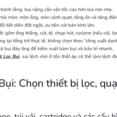
tránh lắng: bụi nặng cần vận tốc cao hơn bụi mịn nhẹ.
mài mòn: mòn ống, mòn cánh quạt, tăng ồn và tăng điện
i tiết diện đột ngột, ưu tiên cút bán kính lớn.
t: gồm ống thẳng, cút, tê, chụp hút, cyclone (nếu có), lọc
ng tại tổng trở thực tế, không chọn theo “công suất dan
xả bụi đáy ống để kiểm soát bám bụi và bảo trì nhanh.
t Lọc Bụi
, sai lệch nhỏ ở tổn thất áp có thể làm lệch đ
ụi: Chọn thiết bị lọc, qu
e, túi vải, cartridge và các cấu 