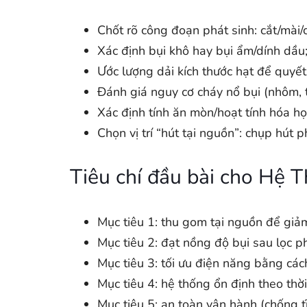
Chốt rõ công đoạn phát sinh: cắt/mài
Xác định bụi khô hay bụi ẩm/dính dầu; 
Ước lượng dải kích thước hạt để quyết
Đánh giá nguy cơ cháy nổ bụi (nhôm, th
Xác định tính ăn mòn/hoạt tính hóa họ
Chọn vị trí “hút tại nguồn”: chụp hút
Tiêu chí đầu bài cho Hệ 
Mục tiêu 1: thu gom tại nguồn để giảm
Mục tiêu 2: đạt nồng độ bụi sau lọc p
Mục tiêu 3: tối ưu điện năng bằng cách
Mục tiêu 4: hệ thống ổn định theo thời 
Mục tiêu 5: an toàn vận hành (chống tĩ