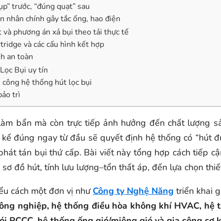
p” trước, “đúng quạt” sau
n nhân chính gây tắc ống, hao điện
 và phương án xả bụi theo tải thực tế
rtridge và các cấu hình kết hợp
nh an toàn
ọc Bụi uy tín
i công hệ thống hút lọc bụi
ảo trì
 làm bẩn mà còn trực tiếp ảnh hưởng đến chất lượng s
 kế đúng ngay từ đầu sẽ quyết định hệ thống có “hút đượ
hát tán bụi thứ cấp. Bài viết này tổng hợp cách tiếp cậ
sơ đồ hút, tính lưu lượng–tổn thất áp, đến lựa chọn thiế
iểu cách một đơn vị như
Công ty Nghệ Năng
triển khai 
ông nghiệp, hệ thống điều hòa không khí HVAC, hệ thố
hói PCCC, hệ thống ống gió/miệng gió và gia công cơ k