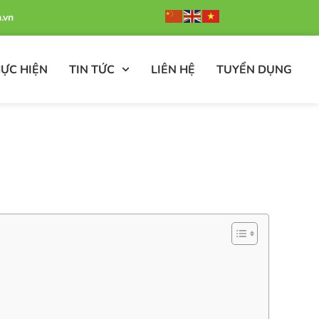
.vn
ỰC HIỆN
TIN TỨC
LIÊN HỆ
TUYỂN DỤNG