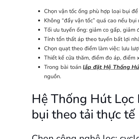
Chọn vận tốc ống phù hợp loại bụi để 
Không “đẩy vận tốc” quá cao nếu bụi 
Tối ưu tuyến ống: giảm co gấp, giảm đổ
Tính tổn thất áp theo tuyến bất lợi nhấ
Chọn quạt theo điểm làm việc: lưu lượ
Thiết kế cửa thăm, điểm đo áp, điểm 
Trong bài toán
lắp đặt Hệ Thống Hú
nguồn.
Hệ Thống Hút Lọc B
bụi theo tải thực tế
Chọn công nghệ lọc: cyclon