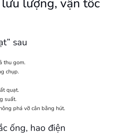
 lưu lượng, vận tốc
ạt” sau
ả thu gom.
ng chụp.
ất quạt.
g suất.
hông phá vỡ cân bằng hút.
ắc ống, hao điện