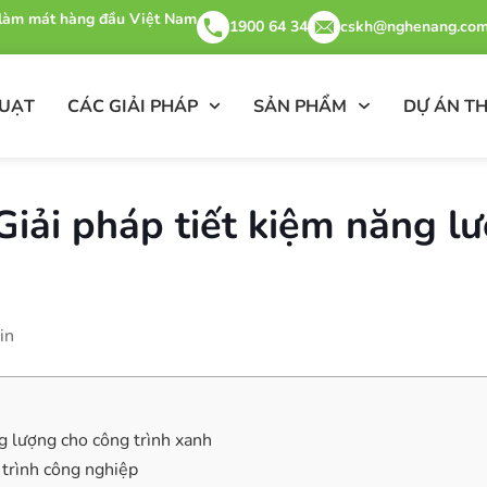
& làm mát hàng đầu Việt Nam
1900 64 34
cskh@nghenang.com
QUẠT
CÁC GIẢI PHÁP
SẢN PHẨM
DỰ ÁN TH
Giải pháp tiết kiệm năng l
in
ng lượng cho công trình xanh
g trình công nghiệp