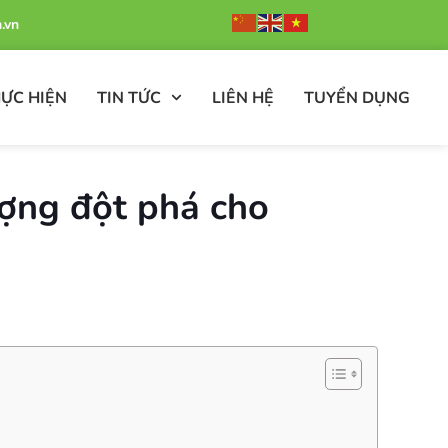
.vn
ỰC HIỆN
TIN TỨC
LIÊN HỆ
TUYỂN DỤNG
ượng đột phá cho