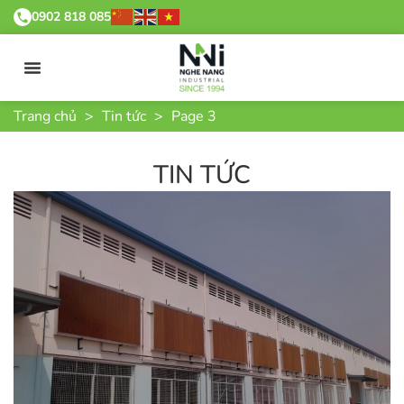
0902 818 085
Trang chủ
>
Tin tức
>
Page 3
TIN TỨC