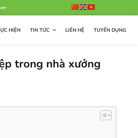
.vn
ỰC HIỆN
TIN TỨC
LIÊN HỆ
TUYỂN DỤNG
iệp trong nhà xưởng