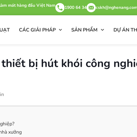
& làm mát hàng đầu Việt Nam
1900 64 34
cskh@nghenang.com
QUẠT
CÁC GIẢI PHÁP
SẢN PHẨM
DỰ ÁN TH
hiết bị hút khói công ngh
in
nghiệp?
 nhà xưởng