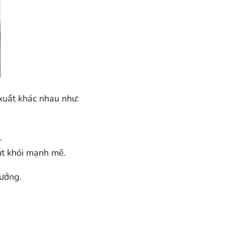
xuất khác nhau như:
.
út khói mạnh mẽ.
xưởng.