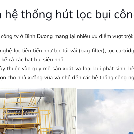
a hệ thống hút lọc bụi cô
c công ty ở Bình Dương mang lại nhiều ưu điểm vượt trội:
hệ lọc tiên tiến như lọc túi vải (bag filter), lọc cartri
kể cả các hạt bụi siêu nhỏ.
y thuộc vào quy mô sản xuất và loại bụi phát sinh, hệ
gọn cho nhà xưởng vừa và nhỏ đến các hệ thống công ng