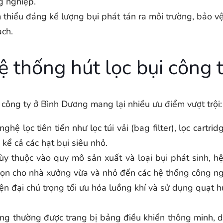
g nghiệp.
thiểu đáng kể lượng bụi phát tán ra môi trường, bảo v
ạch.
ệ thống hút lọc bụi công
c công ty ở Bình Dương mang lại nhiều ưu điểm vượt trội:
hệ lọc tiên tiến như lọc túi vải (bag filter), lọc cartri
kể cả các hạt bụi siêu nhỏ.
y thuộc vào quy mô sản xuất và loại bụi phát sinh, hệ
gọn cho nhà xưởng vừa và nhỏ đến các hệ thống công ng
iện đại chú trọng tối ưu hóa luồng khí và sử dụng quạt h
g thường được trang bị bảng điều khiển thông minh, dễ 