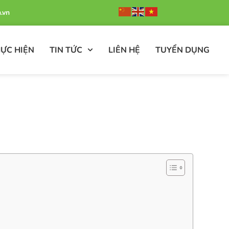
.vn
ỰC HIỆN
TIN TỨC
LIÊN HỆ
TUYỂN DỤNG