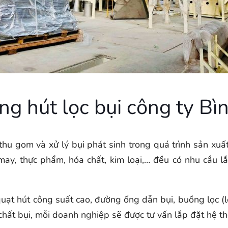
ống hút lọc bụi công ty B
hu gom và xử lý bụi phát sinh trong quá trình sản xuấ
may, thực phẩm, hóa chất, kim loại,… đều có nhu cầu l
ạt hút công suất cao, đường ống dẫn bụi, buồng lọc (lọc
 chất bụi, mỗi doanh nghiệp sẽ được tư vấn lắp đặt hệ t