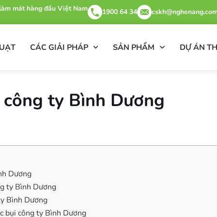
& làm mát hàng đầu Việt Nam
1900 64 34
cskh@nghenang.com
QUẠT
CÁC GIẢI PHÁP
SẢN PHẨM
DỰ ÁN TH
i công ty Bình Dương
Bình Dương
ng ty Bình Dương
 ty Bình Dương
ọc bụi công ty Bình Dương