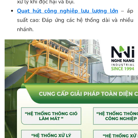
xử lý khí độc hại và bụi.
Quạt hút công nghiệp lưu lượng lớn
– áp
suất cao: Đáp ứng các hệ thống dài và nhiều
nhánh.