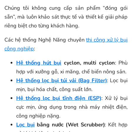
Chúng tôi không cung cấp sản phẩm “đóng gói
sẵn”, mà luôn khảo sát thực tế và thiết kế giải pháp
riêng biệt cho từng khách hàng.
Các hệ thống Nghệ Năng chuyên
thi công xử lý bụi
công nghiệp
:
Hệ thống hút bụi
cyclon, multi cyclon
: Phù
hợp với xưởng gỗ, xi măng, chế biến nông sản.
Hệ thống lọc bụi túi vải (Bag Filter)
: Lọc bụi
mịn, bụi hóa chất, công suất lớn.
Hệ thống lọc bụi tĩnh điện (ESP)
: Xử lý bụi
cực mịn, ứng dụng trong nhà máy nhiệt điện,
công nghiệp nặng.
Lọc bụi
bằng nước (Wet Scrubber)
: Kết hợp