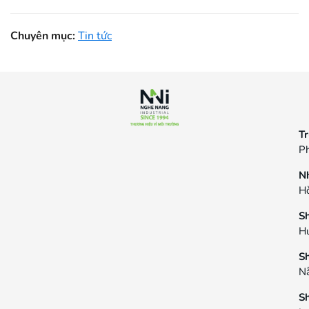
Chuyên mục:
Tin tức
Tr
Ph
N
Hò
S
H
S
N
S