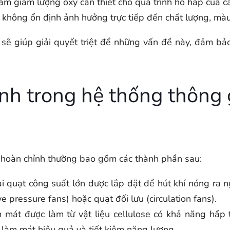
àm giảm lượng oxy cần thiết cho quá trình hô hấp của câ
 không ổn định ảnh hưởng trực tiếp đến chất lượng, màu
sẽ giúp giải quyết triệt để những vấn đề này, đảm bảo 
nh trong hệ thống thông 
 hoàn chỉnh thường bao gồm các thành phần sau:
i quạt công suất lớn được lắp đặt để hút khí nóng ra 
e pressure fans) hoặc quạt đối lưu (circulation fans).
mát được làm từ vật liệu cellulose có khả năng hấp t
p làm mát hiệu quả và tiết kiệm năng lượng.