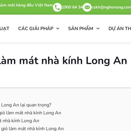
& làm mát hàng đầu Việt Nam
1900 64 34
cskh@nghenang.com
QUẠT
CÁC GIẢI PHÁP
SẢN PHẨM
DỰ ÁN TH
làm mát nhà kính Long An
 Long An lại quan trọng?
gió làm mát nhà kính Long An
át nhà kính Long An
 gió làm mát nhà kính Long An