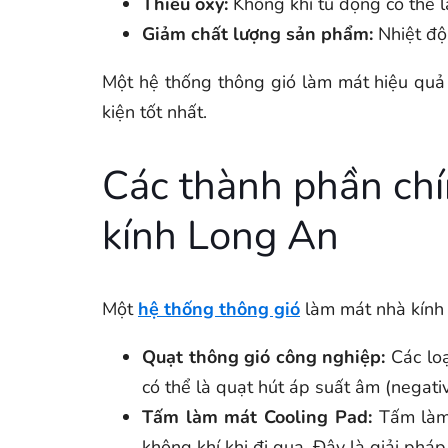
Thiếu oxy:
Không khí tù đọng có thể l
Giảm chất lượng sản phẩm:
Nhiệt độ
Một hệ thống thông gió làm mát hiệu quả 
kiện tốt nhất.
Các thành phần chí
kính Long An
Một
hệ thống thông gió
làm mát nhà kính
Quạt thông gió công nghiệp:
Các loạ
có thể là quạt hút áp suất âm (negativ
Tấm làm mát Cooling Pad:
Tấm làm 
không khí khi đi qua. Đây là giải phá