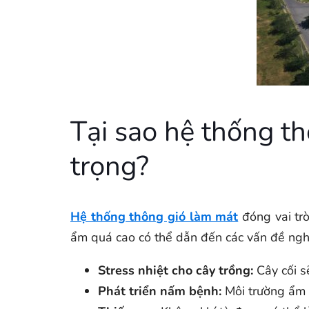
Tại sao hệ thống t
trọng?
Hệ thống thông gió làm mát
đóng vai trò
ẩm quá cao có thể dẫn đến các vấn đề ngh
Stress nhiệt cho cây trồng:
Cây cối s
Phát triển nấm bệnh:
Môi trường ẩm ư