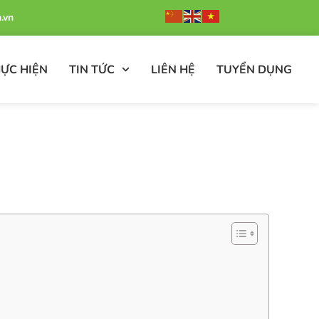
.vn
ỰC HIỆN
TIN TỨC
LIÊN HỆ
TUYỂN DỤNG