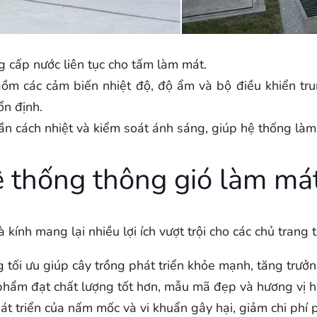
 cấp nước liên tục cho tấm làm mát.
m các cảm biến nhiệt độ, độ ẩm và bộ điều khiển tr
ổn định.
n cách nhiệt và kiểm soát ánh sáng, giúp hệ thống làm
hệ thống thông gió làm m
ính mang lại nhiều lợi ích vượt trội cho các chủ trang t
 tối ưu giúp cây trồng phát triển khỏe mạnh, tăng trưở
hẩm đạt chất lượng tốt hơn, mẫu mã đẹp và hương vị h
t triển của nấm mốc và vi khuẩn gây hại, giảm chi phí 