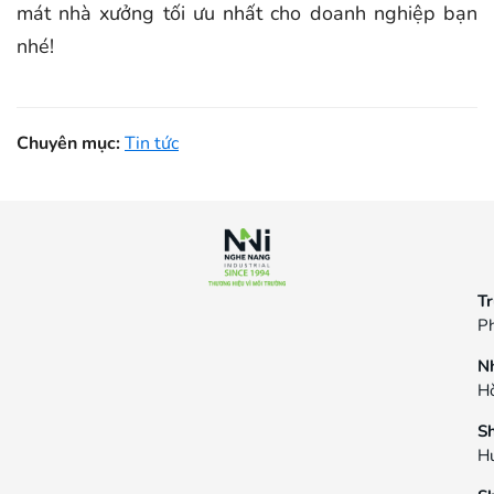
mát nhà xưởng tối ưu nhất cho doanh nghiệp bạn
nhé!
Chuyên mục:
Tin tức
Tr
Ph
N
Hò
S
H