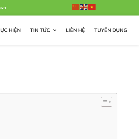
.vn
ỰC HIỆN
TIN TỨC
LIÊN HỆ
TUYỂN DỤNG