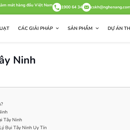
& làm mát hàng đầu Việt Nam
1900 64 34
cskh@nghenang.com
QUẠT
CÁC GIẢI PHÁP
SẢN PHẨM
DỰ ÁN TH
Tây Ninh
h?
Ninh
ại Tây Ninh
ý Bụi Tây Ninh Uy Tín