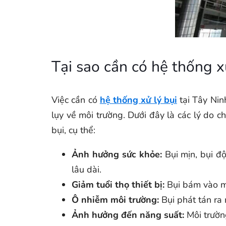
Tại sao cần có hệ thống xử
Việc cần có
hệ thống xử lý bụi
tại Tây Nin
lụy về môi trường. Dưới đây là các lý do c
bụi, cụ thể:
Ảnh hưởng sức khỏe:
Bụi mịn, bụi độ
lâu dài.
Giảm tuổi thọ thiết bị:
Bụi bám vào má
Ô nhiễm môi trường:
Bụi phát tán ra
Ảnh hưởng đến năng suất:
Môi trường