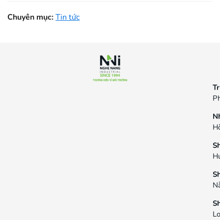
Chuyên mục:
Tin tức
Tr
Ph
N
Hò
S
H
S
N
S
L