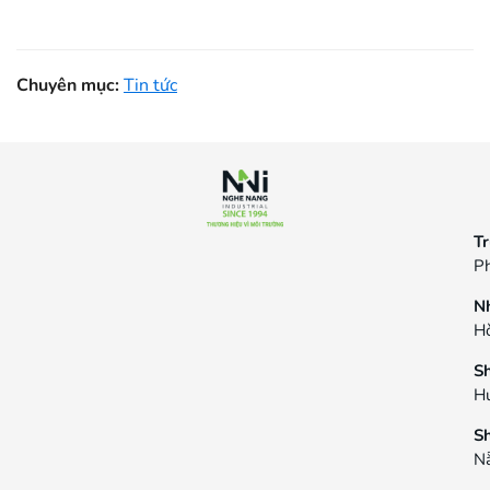
Chuyên mục:
Tin tức
Tr
Ph
N
Hò
S
H
S
N