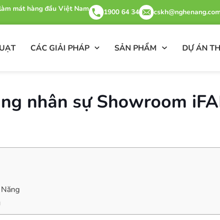
& làm mát hàng đầu Việt Nam
1900 64 34
cskh@nghenang.com
QUẠT
CÁC GIẢI PHÁP
SẢN PHẨM
DỰ ÁN TH
ụng nhân sự Showroom iF
ệ Năng
g