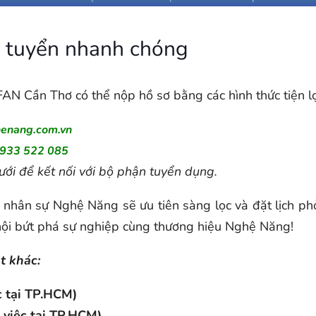
 tuyển nhanh chóng
N Cần Thơ có thể nộp hồ sơ bằng các hình thức tiện lợ
enang.com.vn
933 522 085
ới để kết nối với bộ phận tuyển dụng.
hân sự Nghệ Năng sẽ ưu tiên sàng lọc và đặt lịch phỏn
hội bứt phá sự nghiệp cùng thương hiệu Nghệ Năng!
t khác:
c tại TP.HCM)
 việc tại TP.HCM)