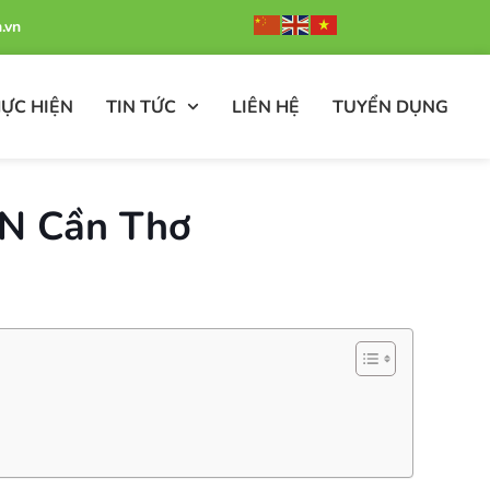
.vn
ỰC HIỆN
TIN TỨC
LIÊN HỆ
TUYỂN DỤNG
AN Cần Thơ