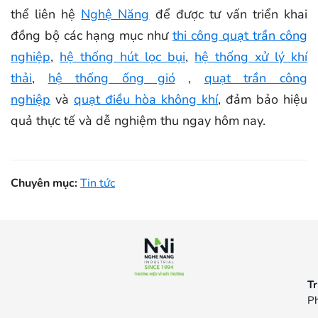
thể liên hệ
Nghệ Năng
để được tư vấn triển khai
đồng bộ các hạng mục như
thi công quạt trần công
nghiệp
,
hệ thống hút lọc bụi
,
hệ thống xử lý khí
thải
,
hệ thống ống gió
,
quạt trần công
nghiệp
và
quạt điều hòa không khí
, đảm bảo hiệu
quả thực tế và dễ nghiệm thu ngay hôm nay.
Chuyên mục:
Tin tức
Tr
Ph