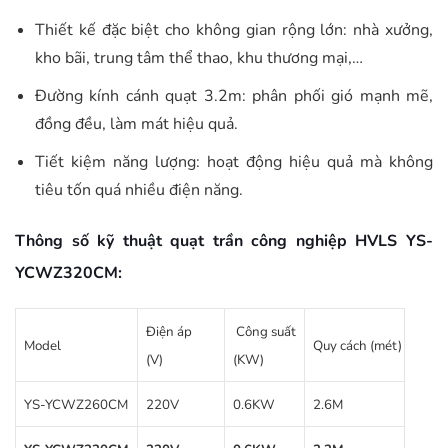
Thiết kế đặc biệt cho không gian rộng lớn: nhà xưởng,
kho bãi, trung tâm thể thao, khu thương mại,…
Đường kính cánh quạt 3.2m: phân phối gió mạnh mẽ,
đồng đều, làm mát hiệu quả.
Tiết kiệm năng lượng: hoạt động hiệu quả mà không
tiêu tốn quá nhiều điện năng.
Thông số kỹ thuật quạt trần công nghiệp HVLS YS-
YCWZ320CM:
Điện áp
Công suất
Vòng
Model
Quy cách (mét)
(V)
(KW)
(r/mi
YS-YCWZ260CM
220V
0.6KW
2.6M
140r