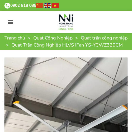
0902 818 085
Trang chủ
>
Quạt Công Nghiệp
>
Quạt trần công nghiệp
>
Quạt Trần Công Nghiệp HLVS IFan YS-YCWZ320CM