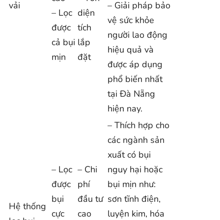
vải
– Giải pháp bảo
– Lọc
diện
vệ sức khỏe
được
tích
người lao động
cả bụi
lắp
hiệu quả và
mịn
đặt
được áp dụng
phổ biến nhất
tại Đà Nẵng
hiện nay.
– Thích hợp cho
các ngành sản
xuất có bụi
– Lọc
– Chi
nguy hại hoặc
được
phí
bụi mịn như:
bụi
đầu tư
sơn tĩnh điện,
Hệ thống
cực
cao
luyện kim, hóa