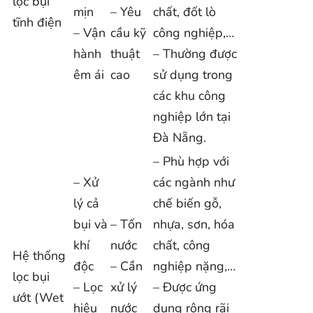
lọc bụi
mịn
– Yêu
chất, đốt lò
tĩnh điện
– Vận
cầu kỹ
công nghiệp,…
hành
thuật
– Thường được
êm ái
cao
sử dụng trong
các khu công
nghiệp lớn tại
Đà Nẵng.
– Phù hợp với
– Xử
các ngành như
lý cả
chế biến gỗ,
bụi và
– Tốn
nhựa, sơn, hóa
khí
nước
chất, công
Hệ thống
độc
– Cần
nghiệp nặng,…
lọc bụi
– Lọc
xử lý
– Được ứng
ướt (Wet
hiệu
nước
dụng rộng rãi