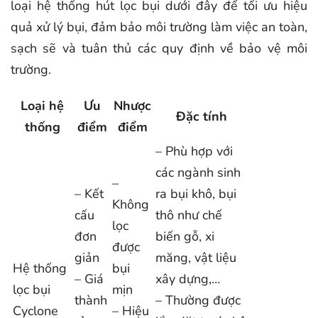
loại hệ thống hút lọc bụi dưới đây để tối ưu hiệu
quả xử lý bụi, đảm bảo môi trường làm việc an toàn,
sạch sẽ và tuân thủ các quy định về bảo vệ môi
trường.
Loại hệ
Ưu
Nhược
Đặc tính
thống
điểm
điểm
– Phù hợp với
các ngành sinh
–
– Kết
ra bụi khô, bụi
Không
cấu
thô như chế
lọc
đơn
biến gỗ, xi
được
giản
măng, vật liệu
Hệ thống
bụi
– Giá
xây dựng,…
lọc bụi
mịn
thành
– Thường được
Cyclone
– Hiệu