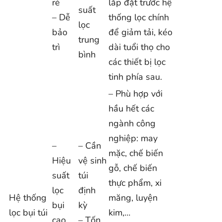
rẻ
lắp đặt trước hệ
suất
– Dễ
thống lọc chính
lọc
bảo
để giảm tải, kéo
trung
trì
dài tuổi thọ cho
bình
các thiết bị lọc
tinh phía sau.
– Phù hợp với
hầu hết các
ngành công
nghiệp: may
–
– Cần
mặc, chế biến
Hiệu
vệ sinh
gỗ, chế biến
suất
túi
thực phẩm, xi
lọc
định
Hệ thống
măng, luyện
bụi
kỳ
lọc bụi túi
kim,…
cao
– Tốn